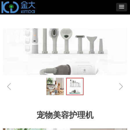
ꁆ
ꁇ
宠物美容护理机