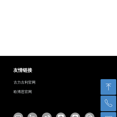
友情链接
古力古利官网
ꁸ
欧博思官网
ꂅ
回到顶部